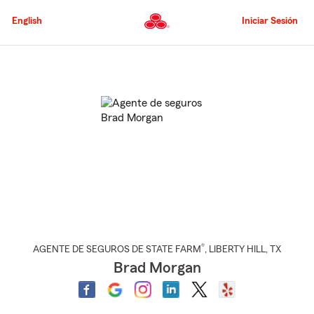
Pasar
al
English
Iniciar Sesión
contenido
principal
Comienzo
del
contenido
principal
®
AGENTE DE SEGUROS DE STATE FARM
,
LIBERTY HILL
, TX
Brad Morgan