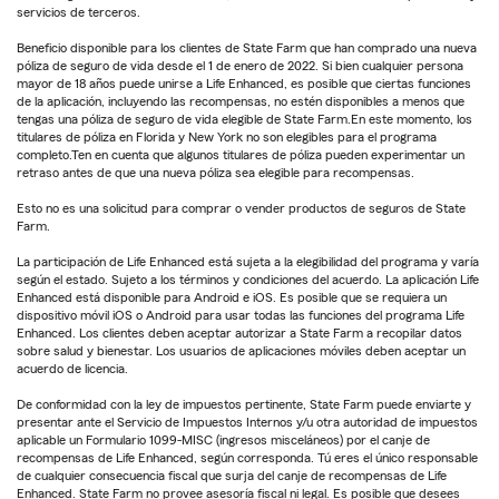
servicios de terceros.
Beneficio disponible para los clientes de State Farm que han comprado una nueva
póliza de seguro de vida desde el 1 de enero de 2022. Si bien cualquier persona
mayor de 18 años puede unirse a Life Enhanced, es posible que ciertas funciones
de la aplicación, incluyendo las recompensas, no estén disponibles a menos que
tengas una póliza de seguro de vida elegible de State Farm.En este momento, los
titulares de póliza en Florida y New York no son elegibles para el programa
completo.Ten en cuenta que algunos titulares de póliza pueden experimentar un
retraso antes de que una nueva póliza sea elegible para recompensas.
Esto no es una solicitud para comprar o vender productos de seguros de State
Farm.
La participación de Life Enhanced está sujeta a la elegibilidad del programa y varía
según el estado. Sujeto a los términos y condiciones del acuerdo. La aplicación Life
Enhanced está disponible para Android e iOS. Es posible que se requiera un
dispositivo móvil iOS o Android para usar todas las funciones del programa Life
Enhanced. Los clientes deben aceptar autorizar a State Farm a recopilar datos
sobre salud y bienestar. Los usuarios de aplicaciones móviles deben aceptar un
acuerdo de licencia.
De conformidad con la ley de impuestos pertinente, State Farm puede enviarte y
presentar ante el Servicio de Impuestos Internos y/u otra autoridad de impuestos
aplicable un Formulario 1099-MISC (ingresos misceláneos) por el canje de
recompensas de Life Enhanced, según corresponda. Tú eres el único responsable
de cualquier consecuencia fiscal que surja del canje de recompensas de Life
Enhanced. State Farm no provee asesoría fiscal ni legal. Es posible que desees