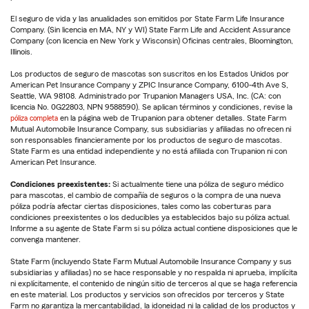
El seguro de vida y las anualidades son emitidos por State Farm Life Insurance
Company. (Sin licencia en MA, NY y WI) State Farm Life and Accident Assurance
Company (con licencia en New York y Wisconsin) Oficinas centrales, Bloomington,
Illinois.
Los productos de seguro de mascotas son suscritos en los Estados Unidos por
American Pet Insurance Company y ZPIC Insurance Company, 6100-4th Ave S,
Seattle, WA 98108. Administrado por Trupanion Managers USA, Inc. (CA: con
licencia No. 0G22803, NPN 9588590). Se aplican términos y condiciones, revise la
póliza completa
en la página web de Trupanion para obtener detalles. State Farm
Mutual Automobile Insurance Company, sus subsidiarias y afiliadas no ofrecen ni
son responsables financieramente por los productos de seguro de mascotas.
State Farm es una entidad independiente y no está afiliada con Trupanion ni con
American Pet Insurance.
Condiciones preexistentes:
Si actualmente tiene una póliza de seguro médico
para mascotas, el cambio de compañía de seguros o la compra de una nueva
póliza podría afectar ciertas disposiciones, tales como las coberturas para
condiciones preexistentes o los deducibles ya establecidos bajo su póliza actual.
Informe a su agente de State Farm si su póliza actual contiene disposiciones que le
convenga mantener.
State Farm (incluyendo State Farm Mutual Automobile Insurance Company y sus
subsidiarias y afiliadas) no se hace responsable y no respalda ni aprueba, implícita
ni explícitamente, el contenido de ningún sitio de terceros al que se haga referencia
en este material. Los productos y servicios son ofrecidos por terceros y State
Farm no garantiza la mercantabilidad, la idoneidad ni la calidad de los productos y