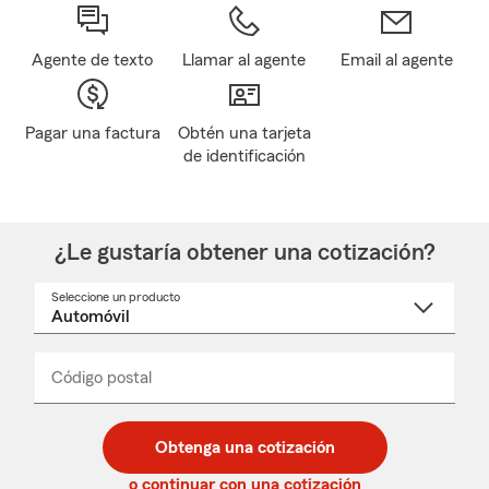
Agente de texto
Llamar al agente
Email al agente
Pagar una factura
Obtén una tarjeta
de identificación
¿Le gustaría obtener una cotización?
Seleccione un producto
Seleccione
un
nombre
de
producto
del
Código postal
Ingresa
Ingresa
_____
menú
un
un
desplegable
código
código
postal
postal
Obtenga una cotización
de
de
5
5
o continuar con una cotización