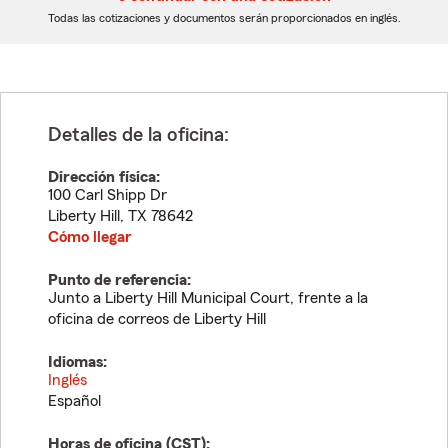
dígitos
dígitos
Todas las cotizaciones y documentos serán proporcionados en inglés.
Detalles de la oficina:
Dirección física:
100 Carl Shipp Dr
Liberty Hill
,
TX
78642
Cómo llegar
Punto de referencia:
Junto a Liberty Hill Municipal Court, frente a la
oficina de correos de Liberty Hill
Idiomas:
Inglés
Español
Horas de oficina (
CST
):